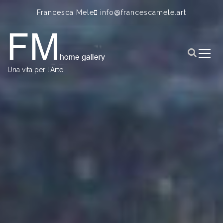
S
Francesca Mele
info@francescamele.art
k
i
p
t
o
Una vita per l'Arte
c
o
n
t
e
n
t