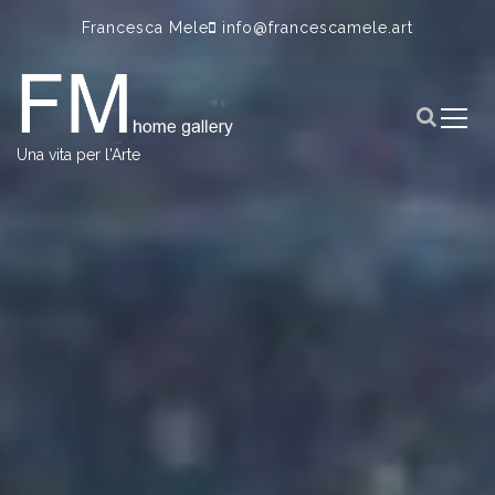
S
Francesca Mele
info@francescamele.art
k
i
p
t
o
Una vita per l'Arte
c
o
n
t
e
n
t