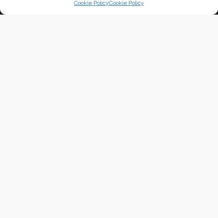
Cookie Policy
Cookie Policy
L’invisibile della natura | Rheine 2021
eventi