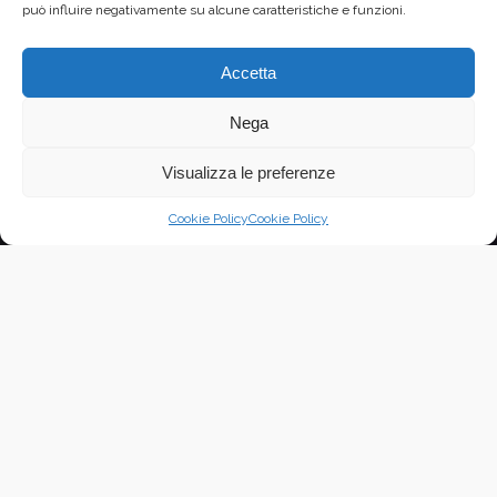
può influire negativamente su alcune caratteristiche e funzioni.
Accetta
Nega
Visualizza le preferenze
Cookie Policy
Cookie Policy
Quando il disegno scandisce l’ora del
presente
testi critici