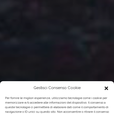
Gestisci Consenso Cookie
Per fornire le migliori esperienze, utilizziamo tecnologie come i cookie per
memorizzare e/o accedere alle informazioni del dispositivo. Il consenso a
queste tecnologie ci permetterà di elaborare dati come il comportamento di
navigazione o ID unici su questo sito. Non acconsentire o ritirare il consenso