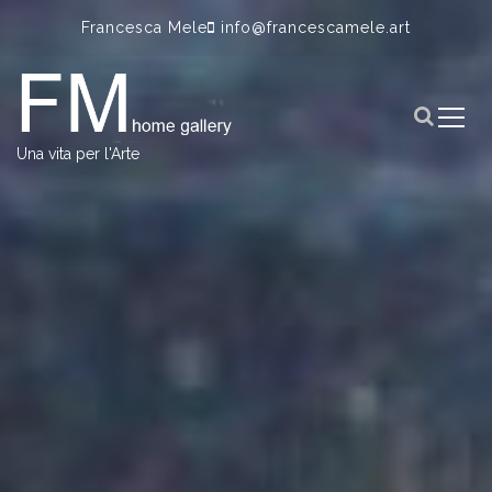
S
Francesca Mele
info@francescamele.art
k
i
p
t
o
Una vita per l'Arte
c
o
n
t
e
n
t