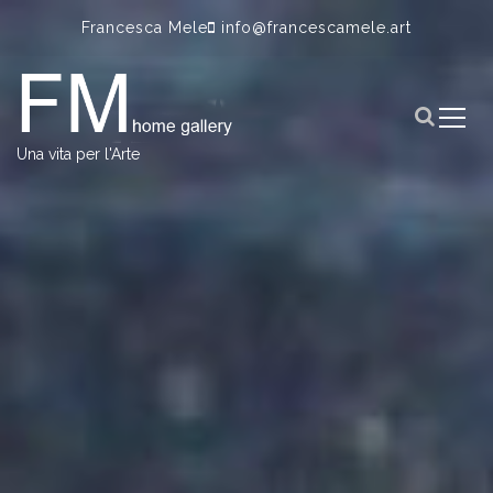
S
Francesca Mele
info@francescamele.art
k
i
p
t
o
Una vita per l'Arte
c
o
n
t
e
n
t