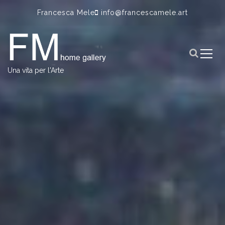
S
Francesca Mele
info@francescamele.art
k
i
p
t
o
Una vita per l'Arte
c
o
n
t
e
n
t