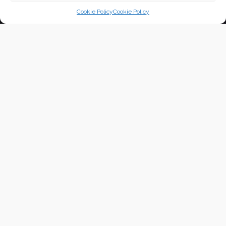
Cookie Policy
Cookie Policy
Consegnata l’incredulità di San
Tommaso