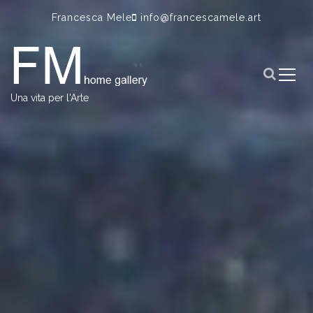
S
Francesca Mele
info@francescamele.art
k
i
p
t
o
Una vita per l'Arte
c
o
n
t
e
n
t