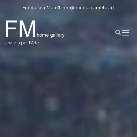
S
Francesca Mele
info@francescamele.art
k
i
p
t
o
Una vita per l'Arte
c
o
n
t
e
n
t