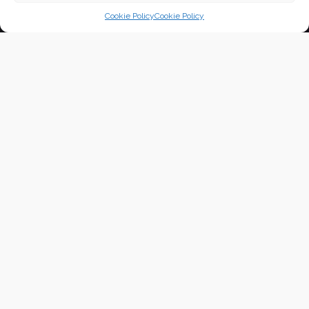
Cookie Policy
Cookie Policy
Francesca Mele. Dipingere sulla soglia
del mistero