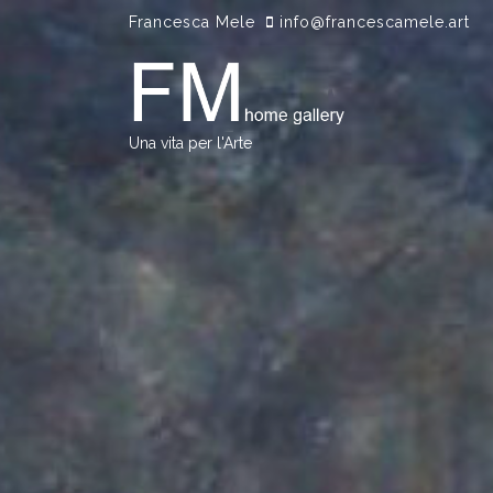
S
Francesca Mele
info@francescamele.art
k
i
p
t
o
Una vita per l'Arte
c
o
n
t
e
n
t