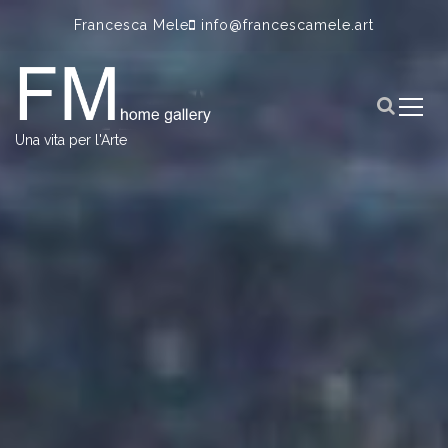
S
Francesca Mele
info@francescamele.art
k
i
p
t
o
Una vita per l'Arte
c
o
n
t
e
n
t