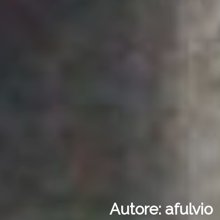
Autore:
afulvio