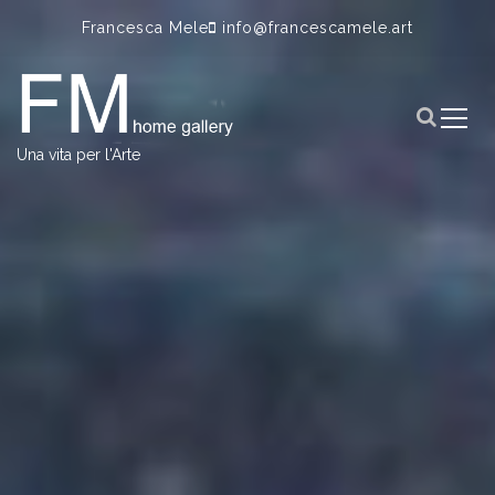
S
Francesca Mele
info@francescamele.art
k
i
p
t
o
Una vita per l'Arte
c
o
n
t
e
n
t