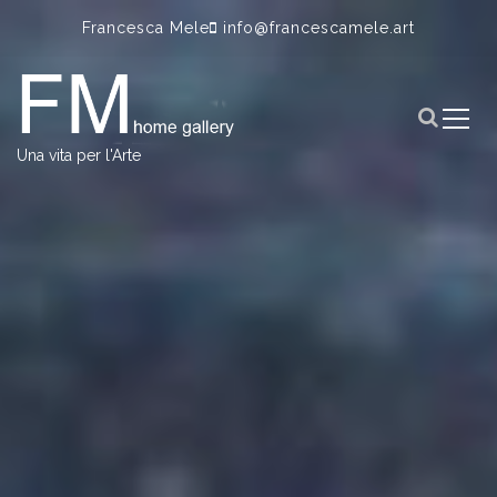
S
Francesca Mele
info@francescamele.art
k
i
p
t
o
Una vita per l'Arte
c
o
n
t
e
n
t