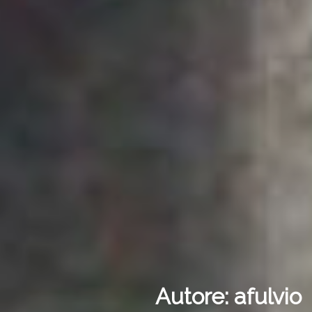
Autore:
afulvio