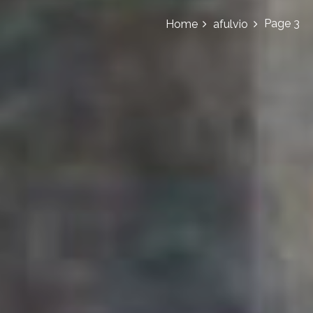
Page 3
Home
afulvio