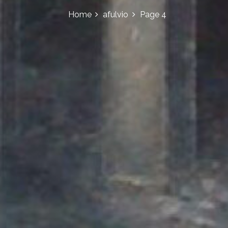
Home
afulvio
Page 4