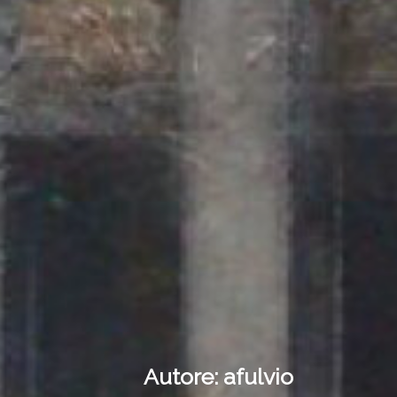
Autore:
afulvio