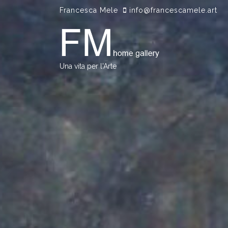
S
Francesca Mele
info@francescamele.art
k
i
p
t
o
Una vita per l'Arte
c
o
n
t
e
n
t